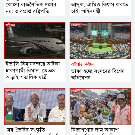
কোনো রাজনৈতিক দলের
আসুক, আমিও বিশ্বাস করতে
নয়: ভারপ্রাপ্ত রাষ্ট্রপতি
চাই: আইনমন্ত্রী
ইতালি বিমানবন্দরে আটকা
রাষ্ট্রপতি নির্বাচন
ঢাকাগামী বিমান, ভেতরে
ডাকা হচ্ছে সংসদের বিশেষ
আড়াই শতাধিক যাত্রী
অধিবেশন
‘মব’ তৈরির সংস্কৃতি
নিত্যপণ্যের দাম আকাশ