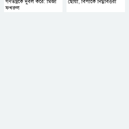
গণতন্ত্রকে দুর্বল করে: মির্জা
ছোঁয়া, বিপাকে নিম্নবিত্তরা
ফখরুল