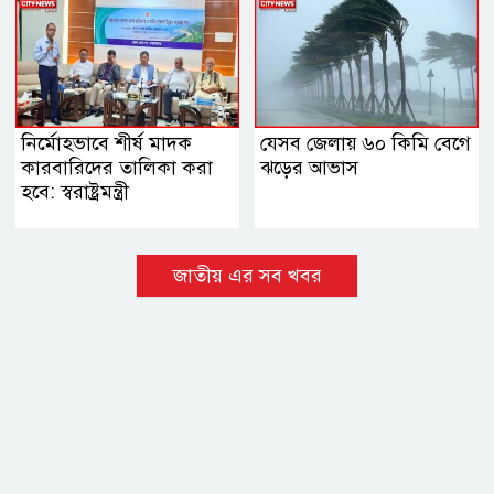
নির্মোহভাবে শীর্ষ মাদক
যেসব জেলায় ৬০ কিমি বেগে
কারবারিদের তালিকা করা
ঝড়ের আভাস
হবে: স্বরাষ্ট্রমন্ত্রী
জাতীয় এর সব খবর