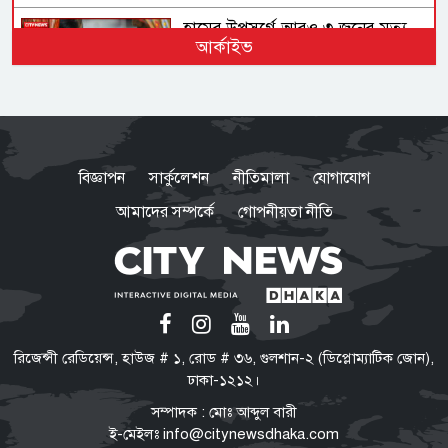
হামের উপসর্গে আরও ৩ জনের মৃত্যু,
আর্কাইভ
আক্রান্ত ১ হাজার ২১৮
গণহত্যা ও মানবতাবিরোধী অপরাধে
জড়িতদের রাজনীতি মানুষ গ্রহণ করবে
বিজ্ঞাপন
সার্কুলেশন
নীতিমালা
যোগাযোগ
না: স্বরাষ্ট্রমন্ত্রী
আমাদের সম্পর্কে
গোপনীয়তা নীতি
সরকার নিত্যপ্রয়োজনীয় দ্রব্যমূল্যের
ঊর্ধ্বগতি ও শান্তি-শৃঙ্খলা রক্ষায় ব্যর্থ :
জামায়াত আমির
‘মব’ তৈরির সংস্কৃতি গণতন্ত্রকে দুর্বল
রিজেন্সী রেডিয়েন্স, হাউজ # ১, রোড # ৩৬, গুলশান-২ (ডিপ্লোম্যাটিক জোন),
করে: মির্জা ফখরুল
ঢাকা-১২১২।
সম্পাদক : মোঃ আব্দুল বারী
ই-মেইলঃ
info@citynewsdhaka.com