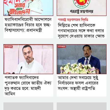
ফ্যাসিবাদবিরোধী আন্দোলনে
পররাষ্ট্র মন্ত্রণালয়ের বিবৃতি
হত্যাকাণ্ডের বিচার হবে স্বচ্ছ-
দিল্লিতে শেখ হাসিনাকে
বিশ্বাসযোগ্য: প্রধানমন্ত্রী
গণমাধ্যমের সঙ্গে কথা বলার
সুযোগ দেওয়ায় ঢাকার ক্ষোভ
পলাতক ফ্যাসিবাদের
আমার দেখা সবচেয়ে সুষ্ঠু
পুনরুত্থান রোধে জাতীয় ঐক্য
নির্বাচনের ফসল এবারের
দৃঢ় করতে হবে: মাহদী
সংসদ: অস্থায়ী রাষ্ট্রপতি
আমিন