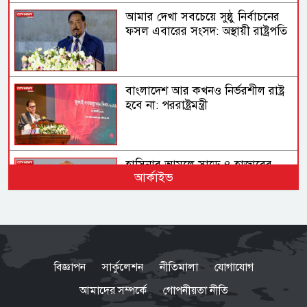
আমার দেখা সবচেয়ে সুষ্ঠু নির্বাচনের
ফসল এবারের সংসদ: অস্থায়ী রাষ্ট্রপতি
বাংলাদেশ আর কখনও নির্ভরশীল রাষ্ট্র
হবে না: পররাষ্ট্রমন্ত্রী
হাসিনার আমলে সাড়ে ৪ হাজারের
আর্কাইভ
বেশি মানুষ হত্যার শিকার: আইনমন্ত্রী
আদালত বিচার করবে আওয়ামী
লীগের পরিণতি কী হবে: স্বরাষ্ট্রমন্ত্রী
বিজ্ঞাপন
সার্কুলেশন
নীতিমালা
যোগাযোগ
আমাদের সম্পর্কে
গোপনীয়তা নীতি