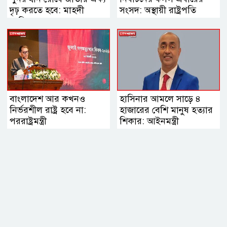
দৃঢ় করতে হবে: মাহদী
সংসদ: অস্থায়ী রাষ্ট্রপতি
আমিন
বাংলাদেশ আর কখনও
হাসিনার আমলে সাড়ে ৪
নির্ভরশীল রাষ্ট্র হবে না:
হাজারের বেশি মানুষ হত্যার
পররাষ্ট্রমন্ত্রী
শিকার: আইনমন্ত্রী