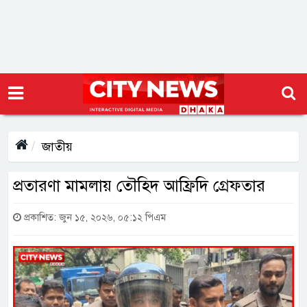
জাতীয়
প্রতারণা মামলায় তৌহিদ আফ্রিদি গ্রেফতার
প্রকাশিত: জুন ১৫, ২০২৬, ০৫:১২ পিএম