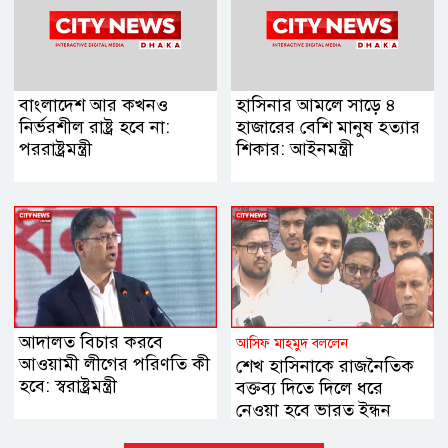
বাংলাদেশ আর কখনও
হাসিনার আমলে সাড়ে ৪
নির্ভরশীল রাষ্ট্র হবে না:
হাজারের বেশি মানুষ হত্যার
পররাষ্ট্রমন্ত্রী
শিকার: আইনমন্ত্রী
আদালত বিচার করবে
আসিফ মাহমুদ বললেন
আওয়ামী লীগের পরিণতি কী
শেখ হাসিনাকে রাজনৈতিক
হবে: স্বরাষ্ট্রমন্ত্রী
বক্তব্য দিতে দিলে ধরে
নেওয়া হবে ভারত ইন্ধন
দিচ্ছে