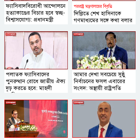
ফ্যাসিবাদবিরোধী আন্দোলনে
পররাষ্ট্র মন্ত্রণালয়ের বিবৃতি
হত্যাকাণ্ডের বিচার হবে স্বচ্ছ-
দিল্লিতে শেখ হাসিনাকে
বিশ্বাসযোগ্য: প্রধানমন্ত্রী
গণমাধ্যমের সঙ্গে কথা বলার
সুযোগ দেওয়ায় ঢাকার ক্ষোভ
পলাতক ফ্যাসিবাদের
আমার দেখা সবচেয়ে সুষ্ঠু
পুনরুত্থান রোধে জাতীয় ঐক্য
নির্বাচনের ফসল এবারের
দৃঢ় করতে হবে: মাহদী
সংসদ: অস্থায়ী রাষ্ট্রপতি
আমিন