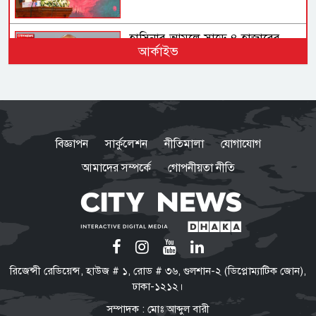
হাসিনার আমলে সাড়ে ৪ হাজারের
আর্কাইভ
বেশি মানুষ হত্যার শিকার: আইনমন্ত্রী
আদালত বিচার করবে আওয়ামী
লীগের পরিণতি কী হবে: স্বরাষ্ট্রমন্ত্রী
বিজ্ঞাপন
সার্কুলেশন
নীতিমালা
যোগাযোগ
আমাদের সম্পর্কে
গোপনীয়তা নীতি
আসিফ মাহমুদ বললেন
শেখ হাসিনাকে রাজনৈতিক বক্তব্য
দিতে দিলে ধরে নেওয়া হবে ভারত
ইন্ধন দিচ্ছে
সরকার জুলাই ও জনগণের সঙ্গে
রিজেন্সী রেডিয়েন্স, হাউজ # ১, রোড # ৩৬, গুলশান-২ (ডিপ্লোম্যাটিক জোন),
প্রতারণা করছে: ডা. শফিকুর রহমান
ঢাকা-১২১২।
সম্পাদক : মোঃ আব্দুল বারী