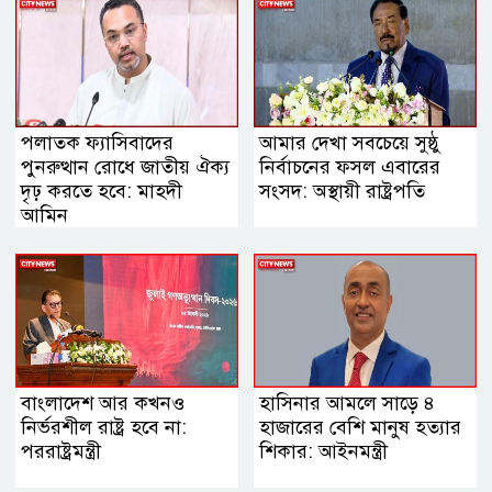
পলাতক ফ্যাসিবাদের
আমার দেখা সবচেয়ে সুষ্ঠু
পুনরুত্থান রোধে জাতীয় ঐক্য
নির্বাচনের ফসল এবারের
দৃঢ় করতে হবে: মাহদী
সংসদ: অস্থায়ী রাষ্ট্রপতি
আমিন
বাংলাদেশ আর কখনও
হাসিনার আমলে সাড়ে ৪
নির্ভরশীল রাষ্ট্র হবে না:
হাজারের বেশি মানুষ হত্যার
পররাষ্ট্রমন্ত্রী
শিকার: আইনমন্ত্রী