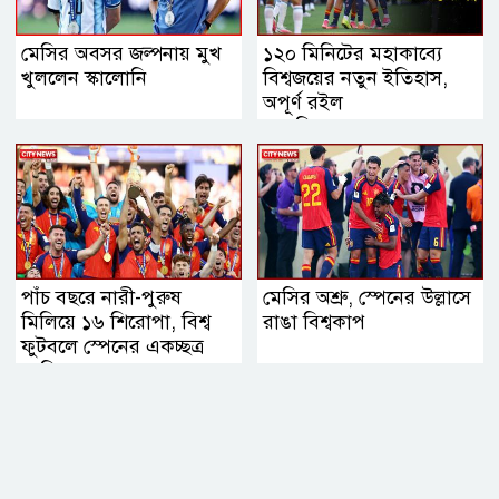
মেসির অবসর জল্পনায় মুখ
১২০ মিনিটের মহাকাব্যে
খুললেন স্কালোনি
বিশ্বজয়ের নতুন ইতিহাস,
অপূর্ণ রইল
আলবিসেলেস্তেদের স্বপ্ন
পাঁচ বছরে নারী-পুরুষ
মেসির অশ্রু, স্পেনের উল্লাসে
মিলিয়ে ১৬ শিরোপা, বিশ্ব
রাঙা বিশ্বকাপ
ফুটবলে স্পেনের একচ্ছত্র
আধিপত্য