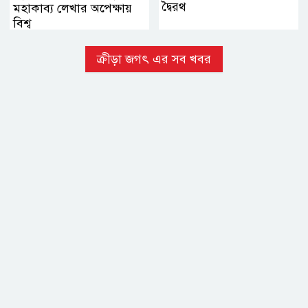
দ্বৈরথ
মহাকাব্য লেখার অপেক্ষায়
বিশ্ব
ক্রীড়া জগৎ এর সব খবর