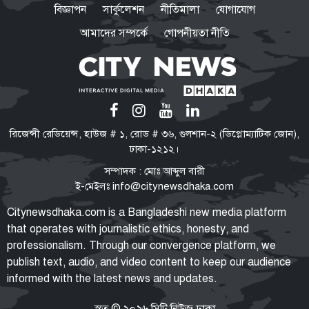
বিজ্ঞাপন
সার্কুলেশন
নীতিমালা
যোগাযোগ
আমাদের সম্পর্কে
গোপনীয়তা নীতি
হামাস: যেভাবে মধ্যপ্রাচ্যের
রাজনীতিতে প্রভাব
দেরিতে ঘুম ভাঙে যাদের, তাদের জন্য
রিজেন্সী রেডিয়েন্স, হাউজ # ১, রোড # ৩৬, গুলশান-২ (ডিপ্লোম্যাটিক জোন),
সতর্কবার্তা
ঢাকা-১২১২।
সম্পাদক : মোঃ আব্দুল বারী
ই-মেইলঃ
info@citynewsdhaka.com
ছেলেদের টাক রোধে দ্রুত চিকিৎসা
Citynewsdhaka.com is a Bangladeshi new media platform
শুরু করার পরামর্শ বিশেষজ্ঞদের
that operates with journalistic ethics, honesty, and
professionalism. Through our convergence platform, we
publish text, audio, and video content to keep our audience
informed with the latest news and updates.
স্বর্ণের দামে বড় লাফ, ভরিতে বাড়লো
৯৮৫৬ টাকা
স্বত্ব © ২০২৬ সিটি নিউজ ঢাকা