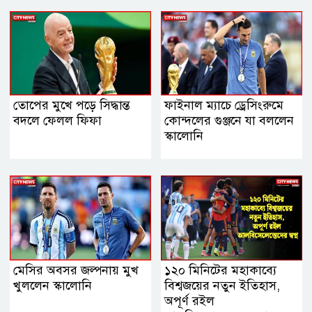
তোপের মুখে পড়ে সিদ্ধান্ত
ফাইনাল ম্যাচে ড্রেসিংরুমে
বদলে ফেলল ফিফা
কোন্দলের গুঞ্জনে যা বললেন
স্কালোনি
মেসির অবসর জল্পনায় মুখ
১২০ মিনিটের মহাকাব্যে
খুললেন স্কালোনি
বিশ্বজয়ের নতুন ইতিহাস,
অপূর্ণ রইল