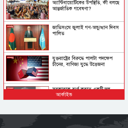
অ্যান্টিবায়োটিকের উপস্থিতি, কী বলছে
আন্তর্জাতিক গবেষণা?
জাতিসংঘে জুলাই গণ-অভ্যুত্থান দিবস
পালিত
যুক্তরাষ্ট্রের বিরুদ্ধে পালটা পদক্ষেপ
চীনের, বাণিজ্য যুদ্ধে ‍উত্তেজনা
সরকারকে ব্যর্থ করতে একটি দল
আর্কাইভ
চক্রান্ত চালিয়ে যাচ্ছে: রিজভী
এক সপ্তাহেই ভরিতে ১২ হাজার টাকা
বৃদ্ধি, কোথায় থামবে স্বর্ণের দাম?