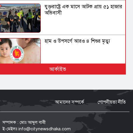
যুক্তরাষ্ট্রে এক মাসে আটক প্রায় ৫১ হাজার
অভিবাসী
হাম ও উপসর্গে আরও ৪ শিশুর মৃত্যু
আর্কাইভ
ফোনবুকের সূত্র ধরে আসাদের
গোয়েন্দাপ্রধানের সন্ধান মিলল মস্কোতে
আমাদের সম্পর্কে
গোপনীয়তা নীতি
গণঅভ্যুত্থান কোনো আকস্মিক ঘটনা নয়,
১৭ বছরের আন্দোলনের ফসল: স্বরাষ্ট্রমন্ত্রী
সম্পাদক : মোঃ আব্দুল বারী
ই-মেইলঃ
info@citynewsdhaka.com