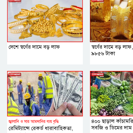
দেশে স্বর্ণের দামে বড় লাফ
স্বর্ণের দামে বড় ল
৯৮৫৬ টাকা
৪০০ ছাড়াল কাঁচামরিচ,
জ্বালানি ও সার আমদানির ব্যয় বৃদ্ধি
সবজি ও ডিমের দাম
রেমিট্যান্সে রেকর্ড ধারাবাহিকতা,