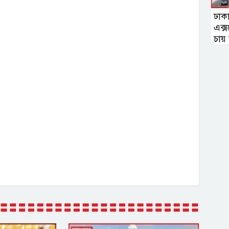
ঢাক
এক্স
চায় 