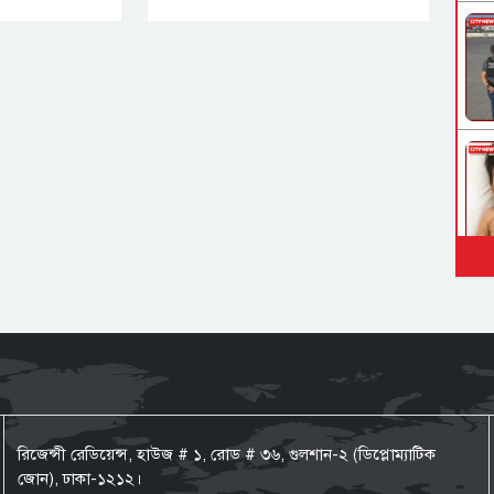
রিজেন্সী রেডিয়েন্স, হাউজ # ১, রোড # ৩৬, গুলশান-২ (ডিপ্লোম্যাটিক
জোন), ঢাকা-১২১২।