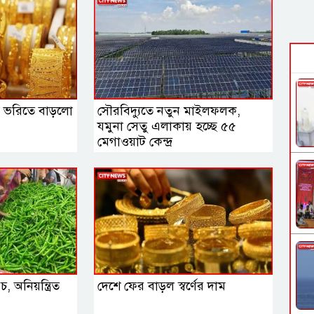
াফ, ভরিতে বাড়লো
সৌরবিদ্যুতে নতুন মাইলফলক,
যমুনা সেতু এলাকায় হচ্ছে ৫৫
মেগাওয়াট কেন্দ্র
 অনিয়ন্ত্রিত
দেশে ফের বাড়ল স্বর্ণের দাম