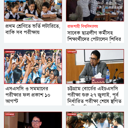
প্রথম শ্রেণিতে ভর্তি লটারিতে,
রাজশাহী বিশ্ববিদ্যালয়
বাকি সব পরীক্ষায়
সাবেক ছাত্রলীগ কর্মীসহ
শিক্ষার্থীদের পেটালেন শিবির
নেতারা, ইট-পাটকেল নিক্ষেপ
এসএসসি ও সমমানের
চট্টগ্রাম বোর্ডের এইচএসসি
পরীক্ষার ফল প্রকাশ ১০
পরীক্ষা শুরু ২৭ জুলাই, পূর্ব
আগস্ট
নির্ধারিত পরীক্ষা শেষে স্থগিত
পরীক্ষা: শিক্ষামন্ত্রী