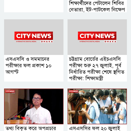
শিক্ষার্থীদের পেটালেন শিবির
নেতারা, ইট-পাটকেল নিক্ষেপ
এসএসসি ও সমমানের
চট্টগ্রাম বোর্ডের এইচএসসি
পরীক্ষার ফল প্রকাশ ১০
পরীক্ষা শুরু ২৭ জুলাই, পূর্ব
আগস্ট
নির্ধারিত পরীক্ষা শেষে স্থগিত
পরীক্ষা: শিক্ষামন্ত্রী
তথ্য বিকৃত করে অপপ্রচার
এসএসসির ফল ২০ জুলাই