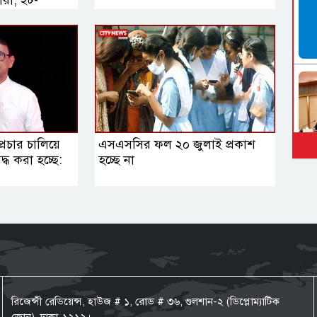
রা, ইট-
্রচার চালিয়ে
এসএসসির ফল ২০ জুলাই প্রকাশ
বিদ্ধ করা হচ্ছে:
হচ্ছে না
রিজেন্সী রেডিয়েন্স, হাউজ # ১, রোড # ৩৬, গুলশান-২ (ডিপ্লোম্যাটিক