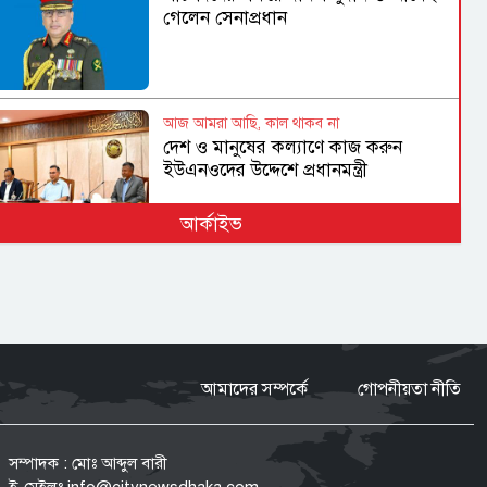
গেলেন সেনাপ্রধান
আজ আমরা আছি, কাল থাকব না
দেশ ও মানুষের কল্যাণে কাজ করুন
ইউএনওদের উদ্দেশে প্রধানমন্ত্রী
আর্কাইভ
বাস্তবতা অস্বীকারের সুযোগ নেই
২৮ বছর পরও পাহাড়ে শান্তির অপেক্ষা
কেন?
পাঁচটি প্রশ্ন উদ্বেগের কেন্দ্রে
আমাদের সম্পর্কে
গোপনীয়তা নীতি
২৮ বছরেও শান্তিচুক্তির পূর্ণ বাস্তবায়ন নেই,
ভূমি ফেরেনি—পাহাড়ে কেন এখনো
অশান্তি?
সম্পাদক : মোঃ আব্দুল বারী