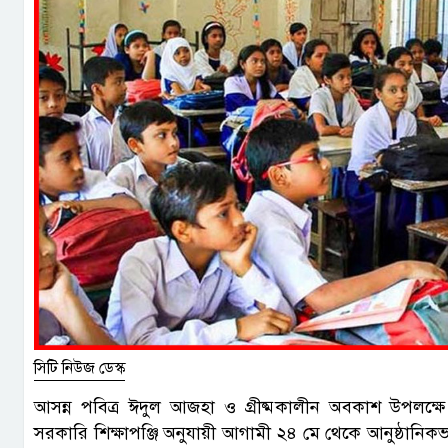
সিটি নিউজ ডেস্ক
আসন্ন পবিত্র ঈদুল আজহা ও গ্রীষ্মকালীন অবকাশ উপলক্ষে দেশে
সরকারি শিক্ষাপঞ্জি অনুযায়ী আগামী ২৪ মে থেকে আনুষ্ঠানিকভ