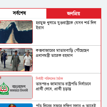
সর্বশেষ
জনপ্রিয়
হরমুজ খুলতে যুক্তরাষ্ট্রকে যেসব শর্ত দিল
ইরান
কক্সবাজারের মাতারবাড়ি পৌঁছেছেন
প্রধানমন্ত্রী তারেক রহমান
নির্বাহী পরিষদের বৈঠক
তারপরও জামায়াত রাষ্ট্রপতি নির্বাচনে
প্রার্থী দেবে, প্রার্থী চূড়ান্ত
পাঁচ দিনের সফরে দক্ষিণ সুদান ও আবেই