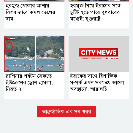
হরমুজ খোলার আশায়
হরমুজ নিয়ে ইরানের সঙ্গে
বিশ্ববাজারে কমল তেলের
চুক্তি হতে পারে বুধবারের
দাম
মধ্যেই: যুক্তরাষ্ট্র
রাশিয়ার পর্যটন সৈকতে
ইরাকের সাথে দ্বিপাক্ষিক
ইউক্রেনের ড্রোন হামলা,
সম্পর্ক এখন সবচেয়ে ভালো
নিহত ৭
অবস্থানে’: আরাঘচি
আন্তর্জাতিক এর সব খবর