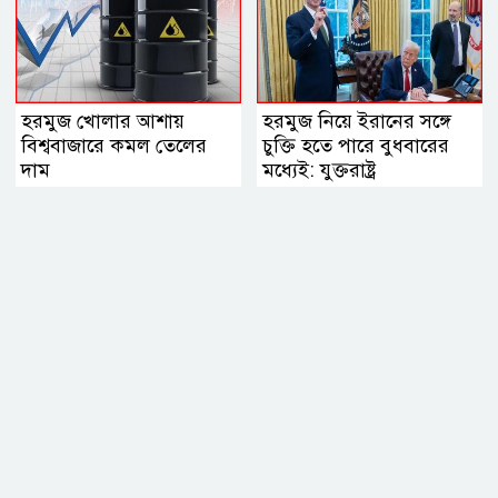
হরমুজ খোলার আশায়
হরমুজ নিয়ে ইরানের সঙ্গে
বিশ্ববাজারে কমল তেলের
চুক্তি হতে পারে বুধবারের
দাম
মধ্যেই: যুক্তরাষ্ট্র