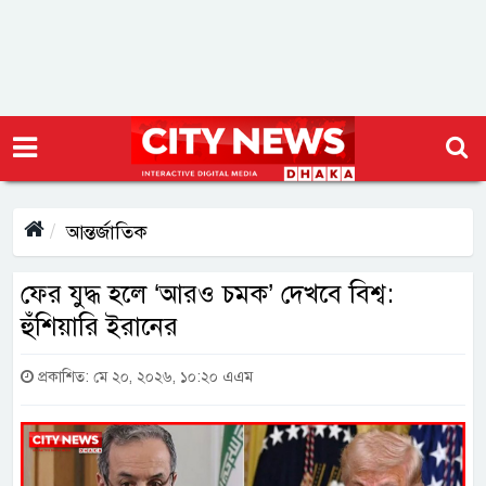
আন্তর্জাতিক
ফের যুদ্ধ হলে ‘আরও চমক’ দেখবে বিশ্ব:
হুঁশিয়ারি ইরানের
প্রকাশিত: মে ২০, ২০২৬, ১০:২০ এএম