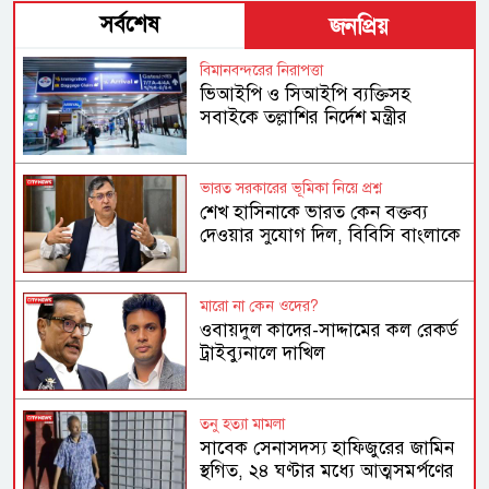
সর্বশেষ
জনপ্রিয়
বিমানবন্দরের নিরাপত্তা
ভিআইপি ও সিআইপি ব্যক্তিসহ
সবাইকে তল্লাশির নির্দেশ মন্ত্রীর
ভারত সরকারের ভূমিকা নিয়ে প্রশ্ন
শেখ হাসিনাকে ভারত কেন বক্তব্য
দেওয়ার সুযোগ দিল, বিবিসি বাংলাকে
যা বললেন স্বরাষ্ট্রমন্ত্রী
মারো না কেন ওদের?
ওবায়দুল কাদের-সাদ্দামের কল রেকর্ড
ট্রাইব্যুনালে দাখিল
তনু হত্যা মামলা
সাবেক সেনাসদস্য হাফিজুরের জামিন
স্থগিত, ২৪ ঘণ্টার মধ্যে আত্মসমর্পণের