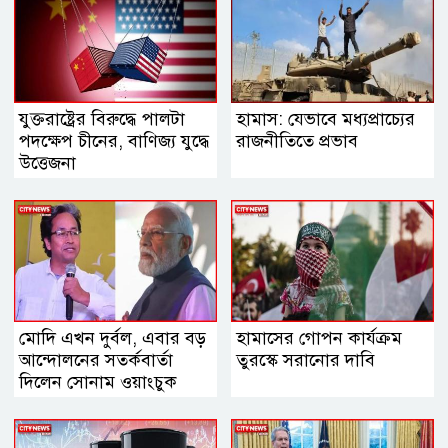
যুক্তরাষ্ট্রের বিরুদ্ধে পালটা
হামাস: যেভাবে মধ্যপ্রাচ্যের
পদক্ষেপ চীনের, বাণিজ্য যুদ্ধে
রাজনীতিতে প্রভাব
‍উত্তেজনা
মোদি এখন দুর্বল, এবার বড়
হামাসের গোপন কার্যক্রম
আন্দোলনের সতর্কবার্তা
তুরস্কে সরানোর দাবি
দিলেন সোনাম ওয়াংচুক