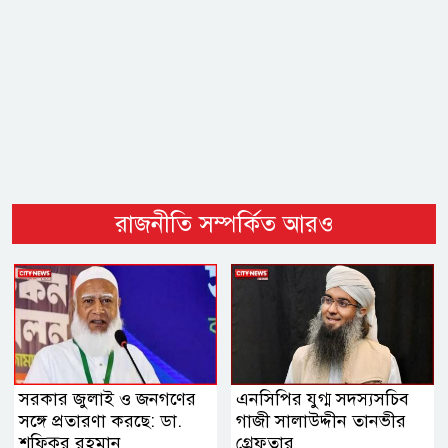
রাজনীতি সম্পর্কিত আরও
সরকার জুলাই ও জনগণের
এনসিপির যুগ্ম সদস্যসচিব
সঙ্গে প্রতারণা করছে: ডা.
গাজী সালাউদ্দীন তানভীর
শফিকুর রহমান
গ্রেফতার