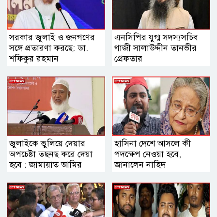
সরকার জুলাই ও জনগণের
এনসিপির যুগ্ম সদস্যসচিব
সঙ্গে প্রতারণা করছে: ডা.
গাজী সালাউদ্দীন তানভীর
শফিকুর রহমান
গ্রেফতার
জুলাইকে ভুলিয়ে দেয়ার
হাসিনা দেশে আসলে কী
অপচেষ্টা তছনছ করে দেয়া
পদক্ষেপ নেওয়া হবে,
হবে : জামায়াত আমির
জানালেন নাহিদ