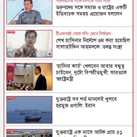
পরিবর্তনের পক্ষে-বিপক্ষে নানা শক্তি
তরুণদের সঙ্গে সমাজ ও রাষ্ট্রের একটি
ইতিবাচক সমন্বয় প্রয়োজন বললেন
হোসেন জিল্লুর
টিএফআই সেলে বন্দি রেখে নির্যাতন
শেখ হাসিনার নির্দেশে গুম করা হয়েছিল
সালাহউদ্দিন আহমদকে: তদন্ত সংস্থা
‘হাসিনা কার্ড’ খেলবেন আবার বন্ধুত্ব
চাইবেন, দুটো বিপরীতমুখী: ভারতকে
স্বরাষ্ট্রমন্ত্রী
যুক্তরাষ্ট্র সব শর্ত মানলেই খুলবে
হরমুজ প্রণালি: ইরান
যুক্তরাষ্ট্রে এক মাসে আটক প্রায় ৫১