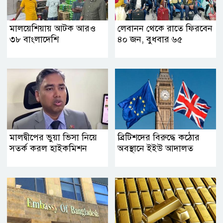
মালয়েশিয়ায় আটক আরও
লেবানন থেকে রাতে ফিরবেন
৩৮ বাংলাদেশি
৪০ জন, বুধবার ৬৫
মালদ্বীপের ভুয়া ভিসা নিয়ে
ব্রিটিশদের বিরুদ্ধে কঠোর
সতর্ক করল হাইকমিশন
অবস্থানে ইইউ আদালত