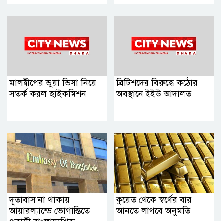
মালদ্বীপের ভুয়া ভিসা নিয়ে
ব্রিটিশদের বিরুদ্ধে কঠোর
সতর্ক করল হাইকমিশন
অবস্থানে ইইউ আদালত
দূতাবাস না থাকায়
কুয়েত থেকে স্বর্ণের বার
আয়ারল্যান্ডে ভোগান্তিতে
আনতে লাগবে অনুমতি