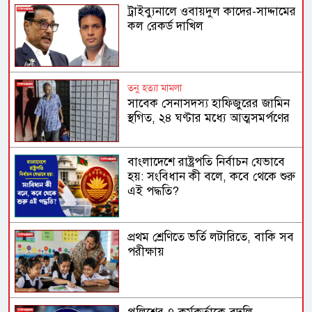
ট্রাইব্যুনালে ওবায়দুল কাদের-সাদ্দামের
কল রেকর্ড দাখিল
তনু হত্যা মামলা
সাবেক সেনাসদস্য হাফিজুরের জামিন
স্থগিত, ২৪ ঘণ্টার মধ্যে আত্মসমর্পণের
নির্দেশ
বাংলাদেশে রাষ্ট্রপতি নির্বাচন যেভাবে
হয়: সংবিধান কী বলে, কবে থেকে শুরু
এই পদ্ধতি?
প্রথম শ্রেণিতে ভর্তি লটারিতে, বাকি সব
পরীক্ষায়