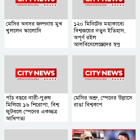
মেসির অবসর জল্পনায় মুখ
১২০ মিনিটের মহাকাব্যে
খুললেন স্কালোনি
বিশ্বজয়ের নতুন ইতিহাস,
অপূর্ণ রইল
আলবিসেলেস্তেদের স্বপ্ন
পাঁচ বছরে নারী-পুরুষ
মেসির অশ্রু, স্পেনের উল্লাসে
মিলিয়ে ১৬ শিরোপা, বিশ্ব
রাঙা বিশ্বকাপ
ফুটবলে স্পেনের একচ্ছত্র
আধিপত্য