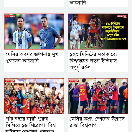
স্কালোনি
মেসির অবসর জল্পনায় মুখ
১২০ মিনিটের মহাকাব্যে
খুললেন স্কালোনি
বিশ্বজয়ের নতুন ইতিহাস,
অপূর্ণ রইল
আলবিসেলেস্তেদের স্বপ্ন
পাঁচ বছরে নারী-পুরুষ
মেসির অশ্রু, স্পেনের উল্লাসে
মিলিয়ে ১৬ শিরোপা, বিশ্ব
রাঙা বিশ্বকাপ
ফুটবলে স্পেনের একচ্ছত্র