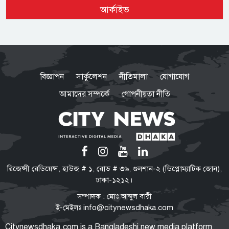
পুলিশের ৭ কর্মকর্তাকে বদলি
আর্কাইভ
হাম উপসর্গে আরও ৬ শিশুর মৃত্যু
বিজ্ঞাপন
সার্কুলেশন
নীতিমালা
যোগাযোগ
আমাদের সম্পর্কে
গোপনীয়তা নীতি
বিকেলেই শুরু গ্যাস সঞ্চালন, দুই-তিন
দিনে কাটবে সরবরাহ সংকট:
বিদ্যুৎমন্ত্রী
জনগণের অধিকার আদায়ে ৫ সেপ্টেম্বর
রিজেন্সী রেডিয়েন্স, হাউজ # ১, রোড # ৩৬, গুলশান-২ (ডিপ্লোম্যাটিক জোন),
ঢাকা-চট্টগ্রাম লংমার্চ: জামায়াত আমির
ঢাকা-১২১২।
সম্পাদক : মোঃ আব্দুল বারী
ই-মেইলঃ
info@citynewsdhaka.com
রাষ্ট্রপতি নির্বাচনের চূড়ান্ত তারিখ
Citynewsdhaka.com is a Bangladeshi new media platform