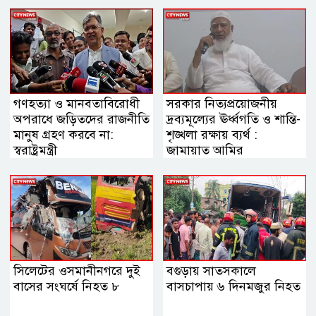
গণহত্যা ও মানবতাবিরোধী
সরকার নিত্যপ্রয়োজনীয়
অপরাধে জড়িতদের রাজনীতি
দ্রব্যমূল্যের ঊর্ধ্বগতি ও শান্তি-
মানুষ গ্রহণ করবে না:
শৃঙ্খলা রক্ষায় ব্যর্থ :
স্বরাষ্ট্রমন্ত্রী
জামায়াত আমির
সিলেটের ওসমানীনগরে দুই
বগুড়ায় সাতসকালে
বাসের সংঘর্ষে নিহত ৮
বাসচাপায় ৬ দিনমজুর নিহত