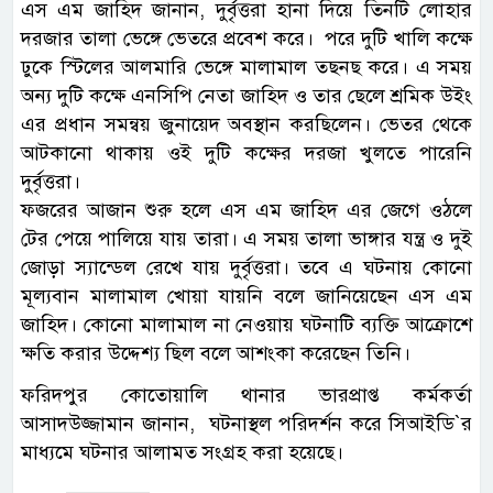
এস এম জাহিদ জানান, দুর্বৃত্তরা হানা দিয়ে তিনটি লোহার
দরজার তালা ভেঙ্গে ভেতরে প্রবেশ করে। পরে দুটি খালি কক্ষে
ঢুকে স্টিলের আলমারি ভেঙ্গে মালামাল তছনছ করে। এ সময়
অন্য দুটি কক্ষে এনসিপি নেতা জাহিদ ও তার ছেলে শ্রমিক উইং
এর প্রধান সমন্বয় জুনায়েদ অবস্থান করছিলেন। ভেতর থেকে
আটকানো থাকায় ওই দুটি কক্ষের দরজা খুলতে পারেনি
দুর্বৃত্তরা।
ফজরের আজান শুরু হলে এস এম জাহিদ এর জেগে ওঠলে
টের পেয়ে পালিয়ে যায় তারা। এ সময় তালা ভাঙ্গার যন্ত্র ও দুই
জোড়া স্যান্ডেল রেখে যায় দুর্বৃত্তরা। তবে এ ঘটনায় কোনো
মূল্যবান মালামাল খোয়া যায়নি বলে জানিয়েছেন এস এম
জাহিদ। কোনো মালামাল না নেওয়ায় ঘটনাটি ব্যক্তি আক্রোশে
ক্ষতি করার উদ্দেশ্য ছিল বলে আশংকা করেছেন তিনি।
ফরিদপুর কোতোয়ালি থানার ভারপ্রাপ্ত কর্মকর্তা
আসাদউজ্জামান জানান, ঘটনাস্থল পরিদর্শন করে সিআইডি‍‍`র
মাধ্যমে ঘটনার আলামত সংগ্রহ করা হয়েছে।