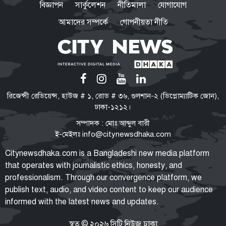
বিজ্ঞাপন
সার্কুলেশন
নীতিমালা
যোগাযোগ
জামায়াত আমির
আমাদের সম্পর্কে
গোপনীয়তা নীতি
‘মব’ তৈরির সংস্কৃতি গণতন্ত্রকে দুর্বল
করে: মির্জা ফখরুল
নিত্যপণ্যের দাম আকাশ ছোঁয়া,
রিজেন্সী রেডিয়েন্স, হাউজ # ১, রোড # ৩৬, গুলশান-২ (ডিপ্লোম্যাটিক জোন),
বিপাকে নিম্নবিত্তরা
ঢাকা-১২১২।
সম্পাদক : মোঃ আব্দুল বারী
ই-মেইলঃ
info@citynewsdhaka.com
নির্মোহভাবে শীর্ষ মাদক কারবারিদের
Citynewsdhaka.com is a Bangladeshi new media platform
তালিকা করা হবে: স্বরাষ্ট্রমন্ত্রী
that operates with journalistic ethics, honesty, and
professionalism. Through our convergence platform, we
publish text, audio, and video content to keep our audience
informed with the latest news and updates.
যেসব জেলায় ৬০ কিমি বেগে ঝড়ের
আভাস
স্বত্ব © ২০২৬ সিটি নিউজ ঢাকা