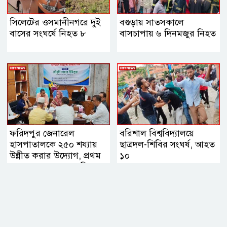
সিলেটের ওসমানীনগরে দুই
বগুড়ায় সাতসকালে
বাসের সংঘর্ষে নিহত ৮
বাসচাপায় ৬ দিনমজুর নিহত
ফরিদপুর জেনারেল
বরিশাল বিশ্ববিদ্যালয়ে
হাসপাতালকে ২৫০ শয্যায়
ছাত্রদল-শিবির সংঘর্ষ, আহত
উন্নীত করার উদ্যোগ, প্রথম
১০
ব্যবস্থাপনা সভায় এমপি
নায়াব ইউসুফ