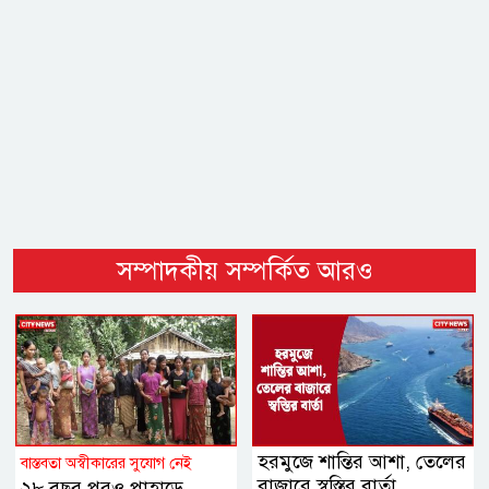
সম্পাদকীয় সম্পর্কিত আরও
হরমুজে শান্তির আশা, তেলের
বাস্তবতা অস্বীকারের সুযোগ নেই
বাজারে স্বস্তির বার্তা
২৮ বছর পরও পাহাড়ে