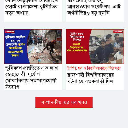
সৌদি নেতৃত্বাধীন মেরিটাইম
তাপপ্রবাহ আর শুধু
জোটে বাংলাদেশ: কূটনীতির
আবহাওয়ার সংকট নয়, এটি
নতুন অধ্যায়
অর্থনীতিরও বড় হুমকি
ভূমিকম্প প্রস্তুতিতে এক লাখ
ট্যাগিং, মব ও বিশ্ববিদ্যালয়ের নিরাপত্তা
স্বেচ্ছাসেবী: দুর্যোগ
রাজশাহী বিশ্ববিদ্যালয়ের
মোকাবিলায় সময়োপযোগী
ঘটনা যে সতর্কবার্তা দিল
উদ্যোগ
সম্পাদকীয় এর সব খবর