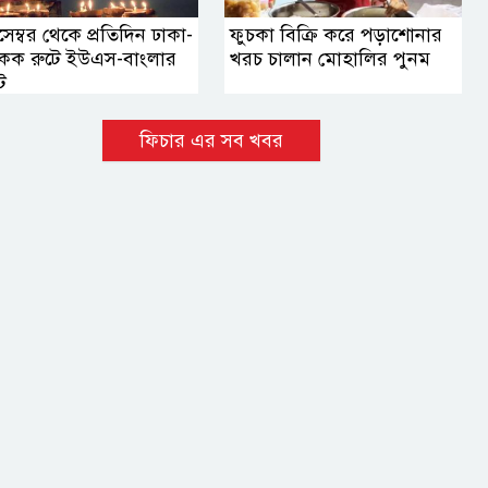
েম্বর থেকে প্রতিদিন ঢাকা-
ফুচকা বিক্রি করে পড়াশোনার
াংকক রুটে ইউএস-বাংলার
খরচ চালান মোহালির পুনম
ট
ফিচার এর সব খবর