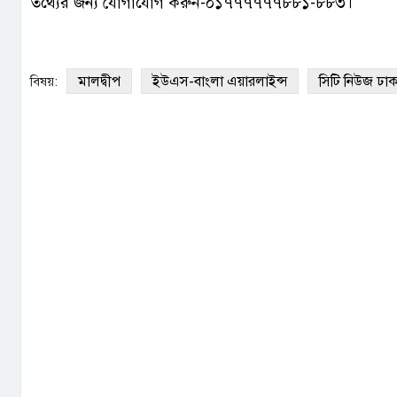
তথ্যের জন্য যোগাযোগ করুন-০১৭৭৭৭৭৭৮৮১-৮৮৩।
মালদ্বীপ
ইউএস-বাংলা এয়ারলাইন্স
সিটি নিউজ ঢাক
বিষয়: