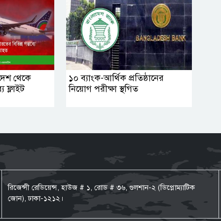
লাদেশ থেকে
১০ ব্যাংক-আর্থিক প্রতিষ্ঠানের
ে ফ্লাইট
নিয়োগ পরীক্ষা স্থগিত
রিজেন্সী রেডিয়েন্স, হাউজ # ১, রোড # ৩৬, গুলশান-২ (ডিপ্লোম্যাটিক
জোন), ঢাকা-১২১২।