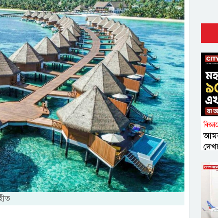
বিজ্ঞ
আমর
দেখ
ৃহীত