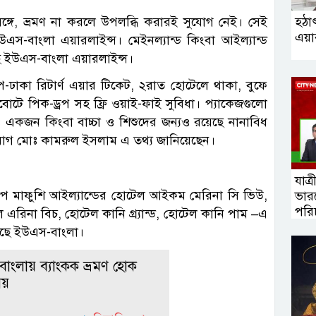
হঠা
 সঙ্গে, ভ্রমণ না করলে উপলব্ধি করারই সুযোগ নেই। সেই
এয়ার
ইউএস-বাংলা এয়ারলাইন্স। মেইনল্যান্ড কিংবা আইল্যান্ড
ে ইউএস-বাংলা এয়ারলাইন্স।
বীপ-ঢাকা রিটার্ণ এয়ার টিকেট, ২রাত হোটেলে থাকা, বুফে
ডবোটে পিক-ড্রপ সহ ফ্রি ওয়াই-ফাই সুবিধা। প্যাকেজগুলো
ড়াও একজন কিংবা বাচ্চা ও শিশুদের জন্যও রয়েছে নানাবিধ
যোগ মোঃ কামরুল ইসলাম এ তথ্য জানিয়েছেন।
যাত্
 দ্বীপ মাফুশি আইল্যান্ডের হোটেল আইকম মেরিনা সি ভিউ,
ভারত
পরি
টেল এরিনা বিচ, হোটেল কানি গ্র্যান্ড, হোটেল কানি পাম –এ
েছে ইউএস-বাংলা।
াংলায় ব্যাংকক ভ্রমণ হোক
ময়