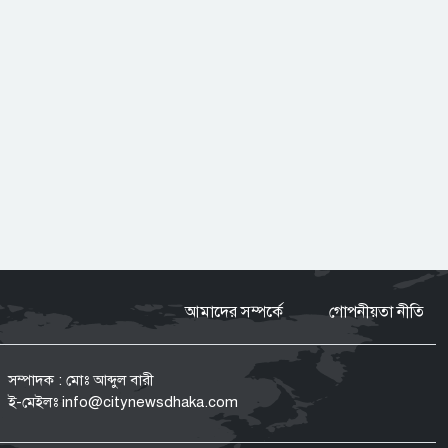
সরকার নিত্যপ্রয়োজনীয় দ্রব্যমূল্যের
ঊর্ধ্বগতি ও শান্তি-শৃঙ্খলা রক্ষায় ব্যর্থ :
জামায়াত আমির
‘মব’ তৈরির সংস্কৃতি গণতন্ত্রকে দুর্বল করে:
মির্জা ফখরুল
নিত্যপণ্যের দাম আকাশ ছোঁয়া, বিপাকে
নিম্নবিত্তরা
আমাদের সম্পর্কে
গোপনীয়তা নীতি
নির্মোহভাবে শীর্ষ মাদক কারবারিদের
তালিকা করা হবে: স্বরাষ্ট্রমন্ত্রী
সম্পাদক : মোঃ আব্দুল বারী
ই-মেইলঃ
info@citynewsdhaka.com