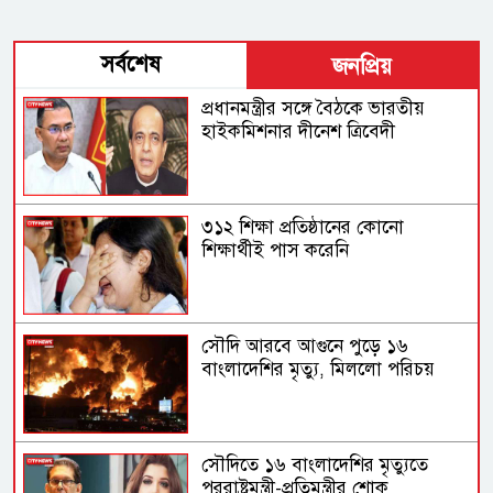
সর্বশেষ
জনপ্রিয়
প্রধানমন্ত্রীর সঙ্গে বৈঠকে ভারতীয়
হাইকমিশনার দীনেশ ত্রিবেদী
৩১২ শিক্ষা প্রতিষ্ঠানের কোনো
শিক্ষার্থীই পাস করেনি
সৌদি আরবে আগুনে পুড়ে ১৬
বাংলাদেশির মৃত্যু, মিললো পরিচয়
সৌদিতে ১৬ বাংলাদেশির মৃত্যুতে
পররাষ্ট্রমন্ত্রী-প্রতিমন্ত্রীর শোক