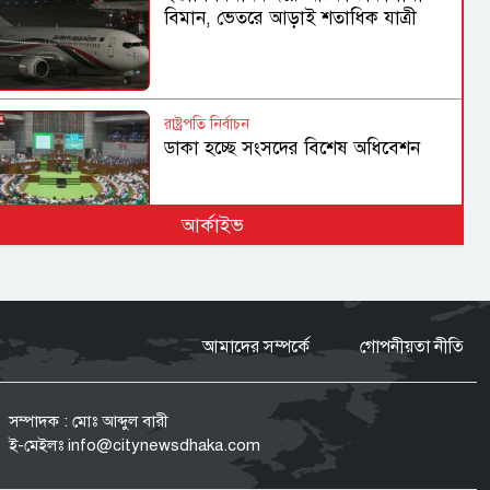
বিমান, ভেতরে আড়াই শতাধিক যাত্রী
রাষ্ট্রপতি নির্বাচন
ডাকা হচ্ছে সংসদের বিশেষ অধিবেশন
আর্কাইভ
হামের উপসর্গে আরও ৩ জনের মৃত্যু,
আক্রান্ত ১ হাজার ২১৮
আমাদের সম্পর্কে
গোপনীয়তা নীতি
গণহত্যা ও মানবতাবিরোধী অপরাধে
জড়িতদের রাজনীতি মানুষ গ্রহণ করবে না:
স্বরাষ্ট্রমন্ত্রী
সম্পাদক : মোঃ আব্দুল বারী
ই-মেইলঃ
info@citynewsdhaka.com