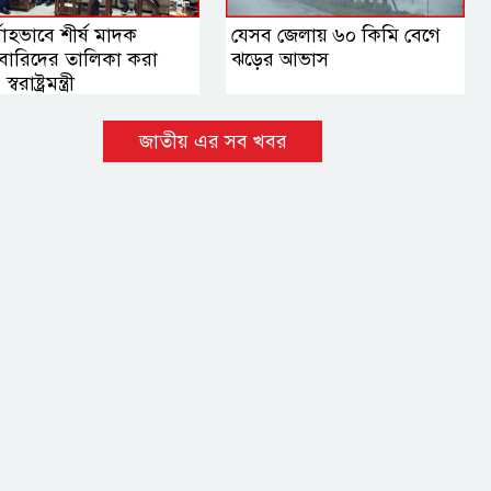
মোহভাবে শীর্ষ মাদক
যেসব জেলায় ৬০ কিমি বেগে
বারিদের তালিকা করা
ঝড়ের আভাস
্বরাষ্ট্রমন্ত্রী
জাতীয় এর সব খবর