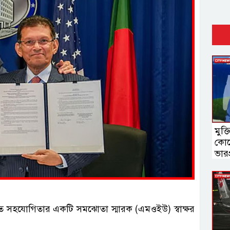
মুক্
কোন
ভারপ্
ৌশলগত সহযোগিতার একটি সমঝোতা স্মারক (এমওইউ) স্বাক্ষর