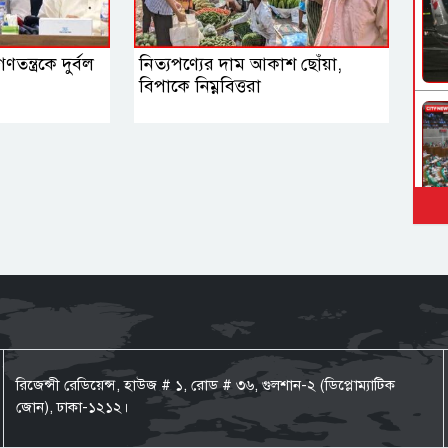
তন্ত্রকে দুর্বল
নিত্যপণ্যের দাম আকাশ ছোঁয়া,
বিপাকে নিম্নবিত্তরা
রিজেন্সী রেডিয়েন্স, হাউজ # ১, রোড # ৩৬, গুলশান-২ (ডিপ্লোম্যাটিক
জোন), ঢাকা-১২১২।