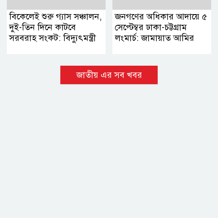
বিকেলেই শুরু গ্যাস সঞ্চালন,
জনগণের অধিকার আদায়ে ৫
দুই-তিন দিনে কাটবে
সেপ্টেম্বর ঢাকা-চট্টগ্রাম
সরবরাহ সংকট: বিদ্যুৎমন্ত্রী
লংমার্চ: জামায়াত আমির
জাতীয় এর সব খবর