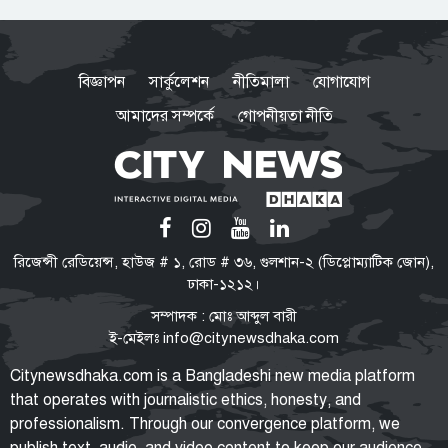
পুলিশের ৭ কর্মকর্তাকে বদলি
বিজ্ঞাপন
সার্কুলেশন
নীতিমালা
যোগাযোগ
আমাদের সম্পর্কে
গোপনীয়তা নীতি
হাম উপসর্গে আরও ৬ শিশুর মৃত্যু
বিকেলেই শুরু গ্যাস সঞ্চালন, দুই-তিন
রিজেন্সী রেডিয়েন্স, হাউজ # ১, রোড # ৩৬, গুলশান-২ (ডিপ্লোম্যাটিক জোন),
দিনে কাটবে সরবরাহ সংকট:
ঢাকা-১২১২।
বিদ্যুৎমন্ত্রী
সম্পাদক : মোঃ আব্দুল বারী
ই-মেইলঃ
info@citynewsdhaka.com
জনগণের অধিকার আদায়ে ৫ সেপ্টেম্বর
Citynewsdhaka.com is a Bangladeshi new media platform
ঢাকা-চট্টগ্রাম লংমার্চ: জামায়াত আমির
that operates with journalistic ethics, honesty, and
professionalism. Through our convergence platform, we
publish text, audio, and video content to keep our audience