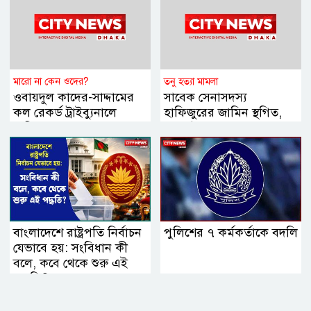
মারো না কেন ওদের?
তনু হত্যা মামলা
ওবায়দুল কাদের-সাদ্দামের
সাবেক সেনাসদস্য
কল রেকর্ড ট্রাইব্যুনালে
হাফিজুরের জামিন স্থগিত,
দাখিল
২৪ ঘণ্টার মধ্যে
আত্মসমর্পণের নির্দেশ
বাংলাদেশে রাষ্ট্রপতি নির্বাচন
পুলিশের ৭ কর্মকর্তাকে বদলি
যেভাবে হয়: সংবিধান কী
বলে, কবে থেকে শুরু এই
পদ্ধতি?