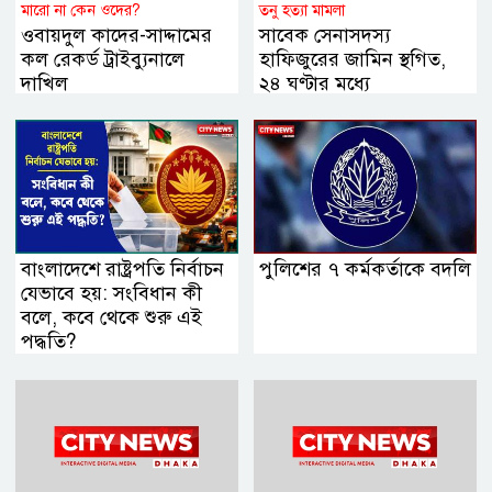
মারো না কেন ওদের?
তনু হত্যা মামলা
ওবায়দুল কাদের-সাদ্দামের
সাবেক সেনাসদস্য
কল রেকর্ড ট্রাইব্যুনালে
হাফিজুরের জামিন স্থগিত,
দাখিল
২৪ ঘণ্টার মধ্যে
আত্মসমর্পণের নির্দেশ
বাংলাদেশে রাষ্ট্রপতি নির্বাচন
পুলিশের ৭ কর্মকর্তাকে বদলি
যেভাবে হয়: সংবিধান কী
বলে, কবে থেকে শুরু এই
পদ্ধতি?