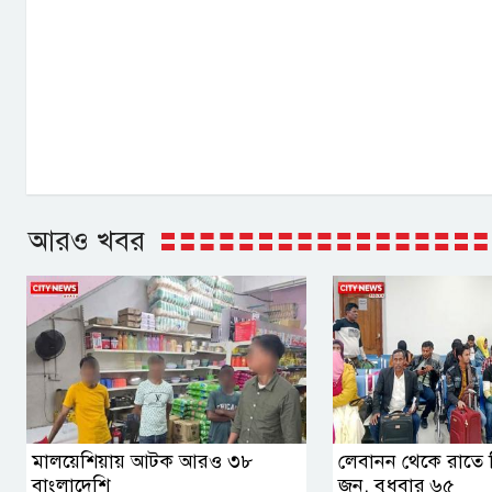
আরও খবর
মালয়েশিয়ায় আটক আরও ৩৮
লেবানন থেকে রাতে
বাংলাদেশি
জন, বুধবার ৬৫