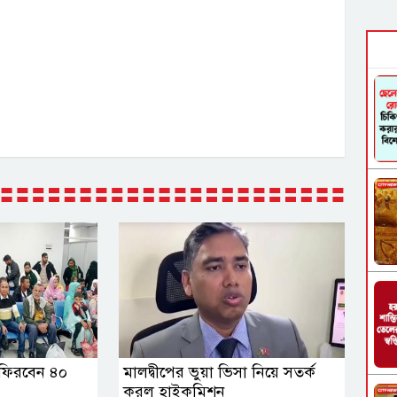
 ফিরবেন ৪০
মালদ্বীপের ভুয়া ভিসা নিয়ে সতর্ক
করল হাইকমিশন