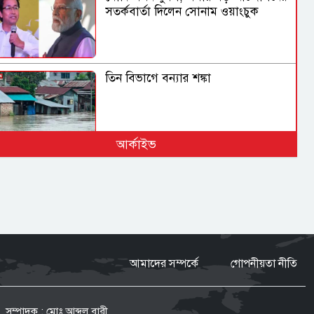
সতর্কবার্তা দিলেন সোনাম ওয়াংচুক
তিন বিভাগে বন্যার শঙ্কা
আর্কাইভ
হামাসের গোপন কার্যক্রম তুরস্কে সরানোর
দাবি
হরমুজ খোলার আশায় বিশ্ববাজারে কমল
তেলের দাম
আমাদের সম্পর্কে
গোপনীয়তা নীতি
সম্পাদক : মোঃ আব্দুল বারী