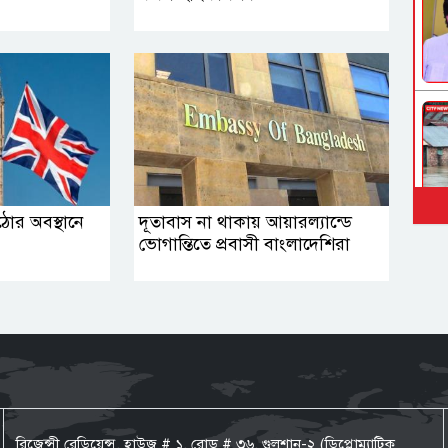
কঠোর অবস্থানে
দূতাবাস না থাকায় আয়ারল্যান্ডে
ভোগান্তিতে প্রবাসী বাংলাদেশিরা
রিজেন্সী রেডিয়েন্স, হাউজ # ১, রোড # ৩৬, গুলশান-২ (ডিপ্লোম্যাটিক