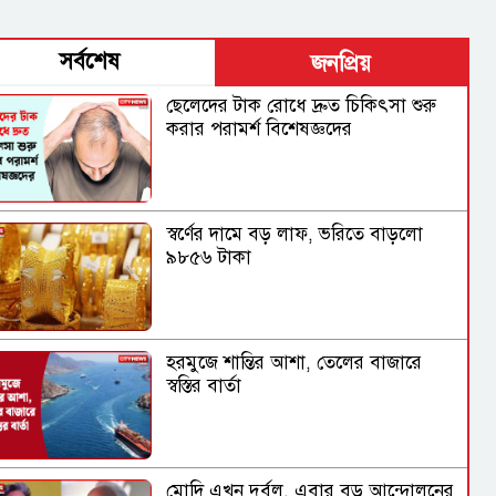
সর্বশেষ
জনপ্রিয়
ছেলেদের টাক রোধে দ্রুত চিকিৎসা শুরু
করার পরামর্শ বিশেষজ্ঞদের
স্বর্ণের দামে বড় লাফ, ভরিতে বাড়লো
৯৮৫৬ টাকা
হরমুজে শান্তির আশা, তেলের বাজারে
স্বস্তির বার্তা
মোদি এখন দুর্বল, এবার বড় আন্দোলনের