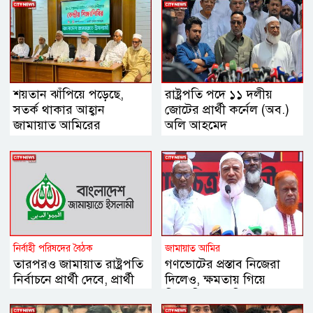
শয়তান ঝাঁপিয়ে পড়েছে,
রাষ্ট্রপতি পদে ১১ দলীয়
সতর্ক থাকার আহ্বান
জোটের প্রার্থী কর্নেল (অব.)
জামায়াত আমিরের
অলি আহমেদ
নির্বাহী পরিষদের বৈঠক
জামায়াত আমির
তারপরও জামায়াত রাষ্ট্রপতি
গণভোটের প্রস্তাব নিজেরা
নির্বাচনে প্রার্থী দেবে, প্রার্থী
দিলেও, ক্ষমতায় গিয়ে
চূড়ান্ত
বিএনপির মানসিকতা বদলে
গিয়েছে