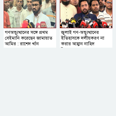
গণঅভ্যুত্থানের সঙ্গে প্রথম
জুলাই গণ-অভ্যুত্থানের
বেইমানি করেছেন জামায়াত
ইতিহাসকে দলীয়করণ না
আমির : রাশেদ খাঁন
করার আহ্বান নাহিদ
ইসলামের