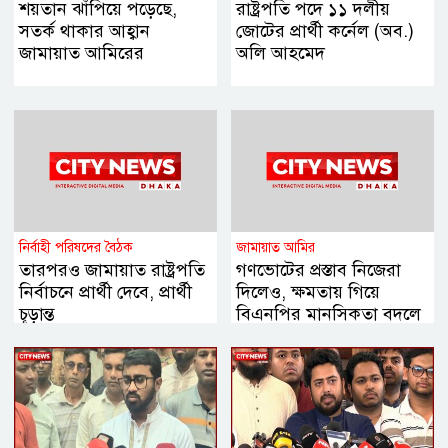
শয়তান ঝাঁপিয়ে পড়েছে,
রাষ্ট্রপতি পদে ১১ দলীয়
সতর্ক থাকার আহ্বান
জোটের প্রার্থী কর্নেল (অব.)
জামায়াত আমিরের
অলি আহমেদ
নির্বাহী পরিষদের বৈঠক
জামায়াত আমির
তারপরও জামায়াত রাষ্ট্রপতি
গণভোটের প্রস্তাব নিজেরা
নির্বাচনে প্রার্থী দেবে, প্রার্থী
দিলেও, ক্ষমতায় গিয়ে
চূড়ান্ত
বিএনপির মানসিকতা বদলে
গিয়েছে