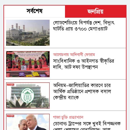
সর্বশেষ
জনপ্রিয়
লোডশেডিংয়ে বিপর্যস্ত দেশ, বিদ্যুৎ
ঘাটতি প্রায় ৩৭০০ মেগাওয়াট
আলোচনায় আদিবাসী ফোরাম
সাংবিধানিক ও আইনগত স্বীকৃতির
দাবি, আট দফা উপস্থাপন
অনিয়ম–জালিয়াতির কারণে চার
আর্থিক প্রতিষ্ঠানে প্রশাসক বসাল
কেন্দ্রীয় ব্যাংক
গাজা চুক্তি প্রত্যাখ্যান
ডোনাল্ড ট্রাম্পের সঙ্গে খুবই বিপজ্জনক
খেলা খেলছেন নেতানিয়াহু: আল-