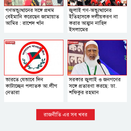
গণঅভ্যুত্থানের সঙ্গে প্রথম
জুলাই গণ-অভ্যুত্থানের
বেইমানি করেছেন জামায়াত
ইতিহাসকে দলীয়করণ না
আমির : রাশেদ খাঁন
করার আহ্বান নাহিদ
ইসলামের
ভারতে যেভাবে দিন
সরকার জুলাই ও জনগণের
কাটাচ্ছেন পলাতক আ.লীগ
সঙ্গে প্রতারণা করছে: ডা.
নেতারা
শফিকুর রহমান
রাজনীতি এর সব খবর