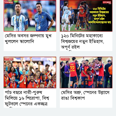
মেসির অবসর জল্পনায় মুখ
১২০ মিনিটের মহাকাব্যে
খুললেন স্কালোনি
বিশ্বজয়ের নতুন ইতিহাস,
অপূর্ণ রইল
আলবিসেলেস্তেদের স্বপ্ন
পাঁচ বছরে নারী-পুরুষ
মেসির অশ্রু, স্পেনের উল্লাসে
মিলিয়ে ১৬ শিরোপা, বিশ্ব
রাঙা বিশ্বকাপ
ফুটবলে স্পেনের একচ্ছত্র
আধিপত্য