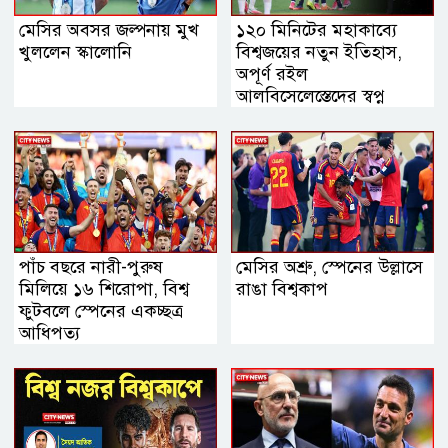
মেসির অবসর জল্পনায় মুখ
১২০ মিনিটের মহাকাব্যে
খুললেন স্কালোনি
বিশ্বজয়ের নতুন ইতিহাস,
অপূর্ণ রইল
আলবিসেলেস্তেদের স্বপ্ন
পাঁচ বছরে নারী-পুরুষ
মেসির অশ্রু, স্পেনের উল্লাসে
মিলিয়ে ১৬ শিরোপা, বিশ্ব
রাঙা বিশ্বকাপ
ফুটবলে স্পেনের একচ্ছত্র
আধিপত্য