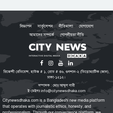
ভারত সরকারের ভূমিকা নিয়ে প্রশ্ন
শেখ হাসিনাকে ভারত কেন বক্তব্য
বিজ্ঞাপন
সার্কুলেশন
নীতিমালা
যোগাযোগ
দেওয়ার সুযোগ দিল, বিবিসি বাংলাকে
যা বললেন স্বরাষ্ট্রমন্ত্রী
আমাদের সম্পর্কে
গোপনীয়তা নীতি
মারো না কেন ওদের?
ওবায়দুল কাদের-সাদ্দামের কল রেকর্ড
ট্রাইব্যুনালে দাখিল
তনু হত্যা মামলা
রিজেন্সী রেডিয়েন্স, হাউজ # ১, রোড # ৩৬, গুলশান-২ (ডিপ্লোম্যাটিক জোন),
সাবেক সেনাসদস্য হাফিজুরের জামিন
ঢাকা-১২১২।
স্থগিত, ২৪ ঘণ্টার মধ্যে আত্মসমর্পণের
সম্পাদক : মোঃ আব্দুল বারী
নির্দেশ
ই-মেইলঃ
info@citynewsdhaka.com
বাংলাদেশে রাষ্ট্রপতি নির্বাচন যেভাবে
Citynewsdhaka.com is a Bangladeshi new media platform
হয়: সংবিধান কী বলে, কবে থেকে শুরু
that operates with journalistic ethics, honesty, and
এই পদ্ধতি?
professionalism. Through our convergence platform, we