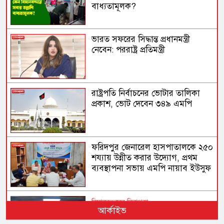
বাধ্যতামূলক?
ভারত সফরের সিদ্ধান্ত প্রধানমন্ত্রী
নেবেন: পররাষ্ট্র প্রতিমন্ত্রী
রাষ্ট্রপতি নির্বাচনের ভোটার তালিকা
প্রকাশ, ভোট দেবেন ৩৪৯ এমপি
ফরিদপুর জেনারেল হাসপাতালকে ২৫০
শয্যায় উন্নীত করার উদ্যোগ, প্রথম
ব্যবস্থাপনা সভায় এমপি নায়াব ইউসুফ
বিমানবন্দরের নিরাপত্তা
আর্কাইভ
ভিআইপি ও সিআইপি ব্যক্তিসহ
সবাইকে তল্লাশির নির্দেশ মন্ত্রীর