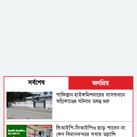
সর্বশেষ
জনপ্রিয়
পাকিস্তান হাইকমিশনারের বাসভবনে
অগ্নিকাণ্ডের ঘটনার তদন্ত শুরু
ভিআইপি-সিআইপিও ছাড় পাবেন না:
কেন বিমানবন্দরে সবার তল্লাশি