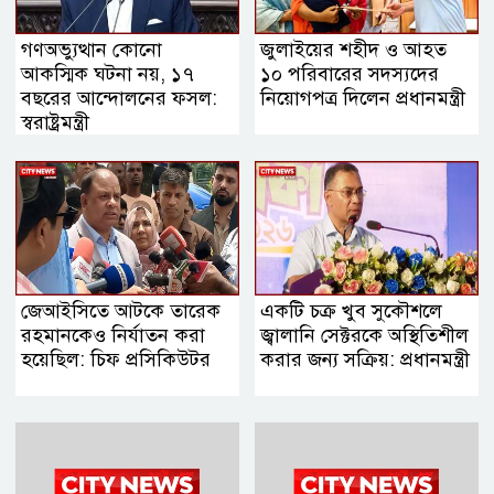
গণঅভ্যুত্থান কোনো
জুলাইয়ের শহীদ ও আহত
আকস্মিক ঘটনা নয়, ১৭
১০ পরিবারের সদস্যদের
বছরের আন্দোলনের ফসল:
নিয়োগপত্র দিলেন প্রধানমন্ত্রী
স্বরাষ্ট্রমন্ত্রী
জেআইসিতে আটকে তারেক
একটি চক্র খুব সুকৌশলে
রহমানকেও নির্যাতন করা
জ্বালানি সেক্টরকে অস্থিতিশীল
হয়েছিল: চিফ প্রসিকিউটর
করার জন্য সক্রিয়: প্রধানমন্ত্রী