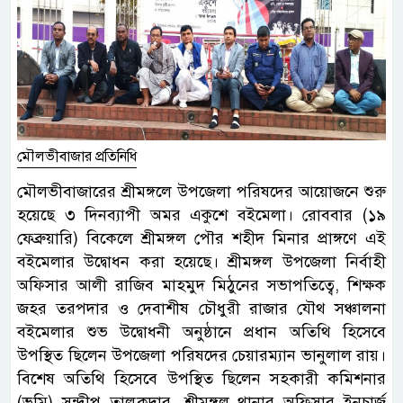
মৌলভীবাজার প্রতিনিধি
মৌলভীবাজারের শ্রীমঙ্গলে উপজেলা পরিষদের আয়োজনে শুরু
হয়েছে ৩ দিনব্যাপী অমর একুশে বইমেলা। রোববার (১৯
ফেব্রুয়ারি) বিকেলে শ্রীমঙ্গল পৌর শহীদ মিনার প্রাঙ্গণে এই
বইমেলার উদ্বোধন করা হয়েছে। শ্রীমঙ্গল উপজেলা নির্বাহী
অফিসার আলী রাজিব মাহমুদ মিঠুনের সভাপতিত্বে, শিক্ষক
জহর তরপদার ও দেবাশীষ চৌধুরী রাজার যৌথ সঞ্চালনা
বইমেলার শুভ উদ্বোধনী অনুষ্ঠানে প্রধান অতিথি হিসেবে
উপস্থিত ছিলেন উপজেলা পরিষদের চেয়ারম্যান ভানুলাল রায়।
বিশেষ অতিথি হিসেবে উপস্থিত ছিলেন সহকারী কমিশনার
(ভূমি) সন্দ্বীপ তালুকদার, শ্রীমঙ্গল থানার অফিসার ইনচার্জ