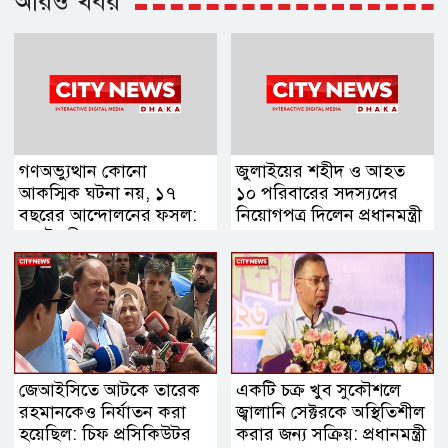
আরও খবর
গণঅভ্যুত্থান কোনো
জুলাইয়ের শহীদ ও আহত
আকস্মিক ঘটনা নয়, ১৭
১০ পরিবারের সদস্যদের
বছরের আন্দোলনের ফসল:
নিয়োগপত্র দিলেন প্রধানমন্ত্রী
স্বরাষ্ট্রমন্ত্রী
জেআইসিতে আটকে তারেক
একটি চক্র খুব সুকৌশলে
রহমানকেও নির্যাতন করা
জ্বালানি সেক্টরকে অস্থিতিশীল
হয়েছিল: চিফ প্রসিকিউটর
করার জন্য সক্রিয়: প্রধানমন্ত্রী