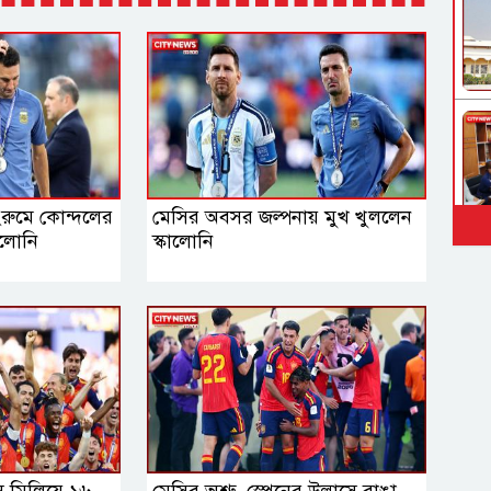
িংরুমে কোন্দলের
মেসির অবসর জল্পনায় মুখ খুললেন
ালোনি
স্কালোনি