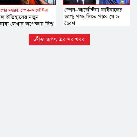
স্পেন–আর্জেন্টিনা ফাইনালের
কাপের মহারণ: স্পেন–আর্জেন্টিনা
ভাগ্য গড়ে দিতে পারে যে ৬
বল ইতিহাসের নতুন
দ্বৈরথ
াব্য লেখার অপেক্ষায় বিশ্ব
ক্রীড়া জগৎ এর সব খবর