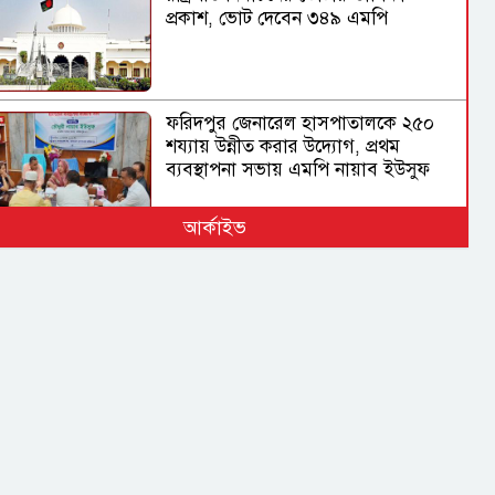
প্রকাশ, ভোট দেবেন ৩৪৯ এমপি
ফরিদপুর জেনারেল হাসপাতালকে ২৫০
শয্যায় উন্নীত করার উদ্যোগ, প্রথম
ব্যবস্থাপনা সভায় এমপি নায়াব ইউসুফ
আর্কাইভ
বিমানবন্দরের নিরাপত্তা
ভিআইপি ও সিআইপি ব্যক্তিসহ সবাইকে
তল্লাশির নির্দেশ মন্ত্রীর
ভারত সরকারের ভূমিকা নিয়ে প্রশ্ন
শেখ হাসিনাকে ভারত কেন বক্তব্য দেওয়ার
সুযোগ দিল, বিবিসি বাংলাকে যা বললেন
স্বরাষ্ট্রমন্ত্রী