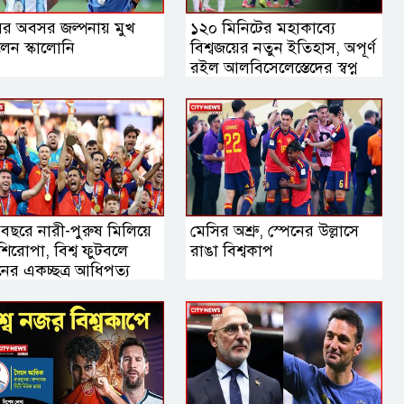
ির অবসর জল্পনায় মুখ
১২০ মিনিটের মহাকাব্যে
লেন স্কালোনি
বিশ্বজয়ের নতুন ইতিহাস, অপূর্ণ
রইল আলবিসেলেস্তেদের স্বপ্ন
 বছরে নারী-পুরুষ মিলিয়ে
মেসির অশ্রু, স্পেনের উল্লাসে
িরোপা, বিশ্ব ফুটবলে
রাঙা বিশ্বকাপ
নের একচ্ছত্র আধিপত্য